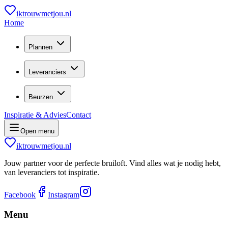
iktrouwmetjou.nl
Home
Plannen
Leveranciers
Beurzen
Inspiratie & Advies
Contact
Open menu
iktrouwmetjou.nl
Jouw partner voor de perfecte bruiloft. Vind alles wat je nodig hebt,
van leveranciers tot inspiratie.
Facebook
Instagram
Menu